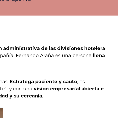
 administrativa de las divisiones hotelera
compañía, Fernando Araña es una persona
llena
eas.
Estratega paciente y cauto
, es
nte” y con una
visión empresarial abierta e
dad y su cercanía
.